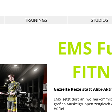
TRAININGS
STUDIOS
EMS F
FITN
Gezielte Reize statt Alibi-Akti
EMS
setzt dort an, wo herkömmlic
großen Muskelgruppen zeitgleich a
Hüfte!