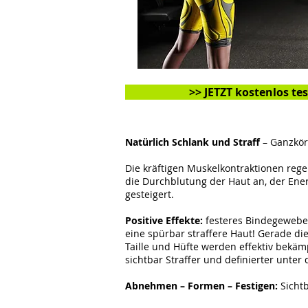
>> JETZT kostenlos te
Natürlich Schlank und Straff
– Ganzkörp
Die kräftigen Muskelkontraktionen reg
die Durchblutung der Haut an, der Ener
gesteigert.
Positive Effekte:
festeres Bindegewebe,
eine spürbar straffere Haut! Gerade di
Taille und Hüfte werden effektiv bekäm
sichtbar Straffer und definierter unter 
Abnehmen – Formen – Festigen:
Sichtb