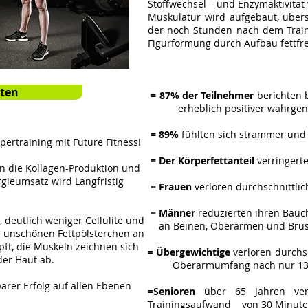
Stoffwechsel – und Enzymaktivität 
Muskulatur wird aufgebaut, übers
der noch Stunden nach dem Traini
Figurformung durch Aufbau fettfr
sten
=
87% der Teilnehmer
berichten b
erheblich positiver wahrge
= 89%
fühlten sich strammer und 
ertraining mit Future Fitness!
= Der Körperfettanteil
verringerte
en die Kollagen-Produktion und
gieumsatz wird Langfristig
= Frauen
verloren durchschnittlic
= Männer
reduzierten ihren Bauch
 deutlich weniger Cellulite und
an Beinen, Oberarmen und Brus
e unschönen Fettpölsterchen an
pft, die Muskeln zeichnen sich
= Übergewichtige
verloren durchsc
der Haut ab.
Oberarmumfang nach nur 13 W
arer Erfolg auf allen Ebenen
=Senioren
über 65 Jahren verl
Trainingsaufwand von 30 Minuten