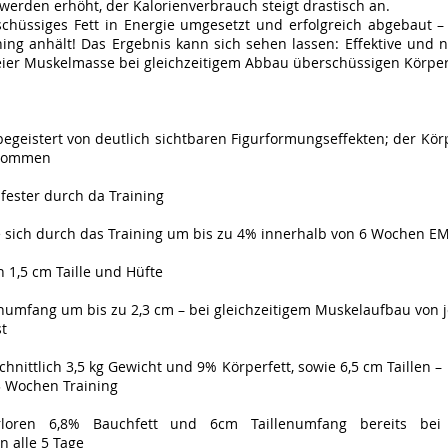
werden erhöht, der Kalorienverbrauch steigt drastisch an.
chüssiges Fett in Energie umgesetzt und erfolgreich abgebaut – e
ng anhält! Das Ergebnis kann sich sehen lassen: Effektive und n
eier Muskelmasse bei gleichzeitigem Abbau überschüssigen Körper
egeistert von deutlich sichtbaren Figurformungseffekten; der Kö
nommen
fester durch da Training
 sich durch das Training um bis zu 4% innerhalb von 6 Wochen EM
h 1,5 cm Taille und Hüfte
umfang um bis zu 2,3 cm – bei gleichzeitigem Muskelaufbau von j
t
hnittlich
3,5 kg Gewicht und
9% Körperfett, sowie 6,5 cm Taillen
ochen Training
oren 6,8% Bauchfett und 6cm Taillenumfang bereits bei
 alle 5 Tage