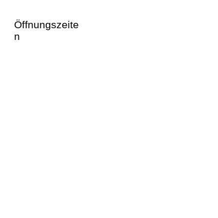
Öffnungszeite
n
MO 07-12 / 15-19
DI 08-12 / 15-19
MI 08-12 / 15-20
DO 07-12 / 14-20
FR 08-12 / 15-18